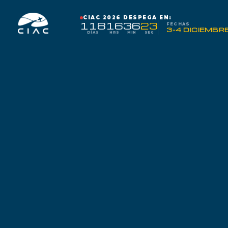
Ir
al
CIAC 2026 DESPEGA EN:
118
16
36
22
FECHAS
3-4 DICIEMBR
contenido
DÍAS
HRS
MIN
SEG