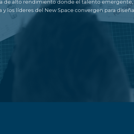
a de alto rendimiento donde el talento emergente, 
y los líderes del New Space convergen para diseñar