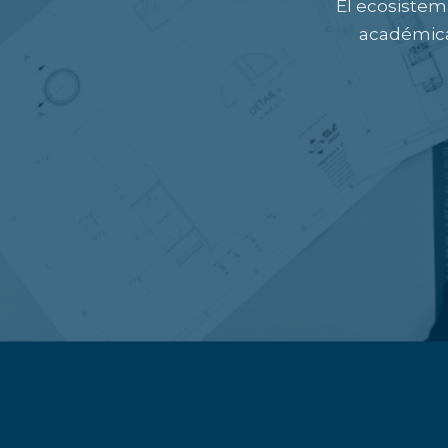
El ecosistem
académica 